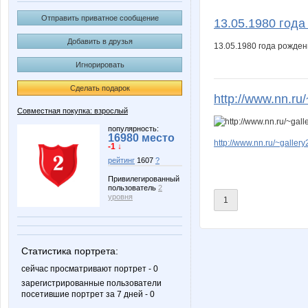
MODNO
Pris
Отправить приватное сообщение
13.05.1980 год
Добавить в друзья
13.05.1980 года рожде
Игнорировать
ховушка
Флёнуш
Сделать подарок
http://www.nn.ru
Совместная покупка: взрослый
Червонная дама
популярность:
16980 место
http://www.nn.ru/~gall
-1 ↓
рейтинг
1607
?
Привилегированный
пользователь
2
уровня
1
Статистика портрета:
сейчас просматривают портрет - 0
зарегистрированные пользователи
посетившие портрет за 7 дней - 0