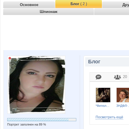
Блог
( 2 )
Основное
Др
Шпионаж
Блог
20
*Фитюлька*
3Н
Посмотреть ещё
Портрет заполнен на 89 %